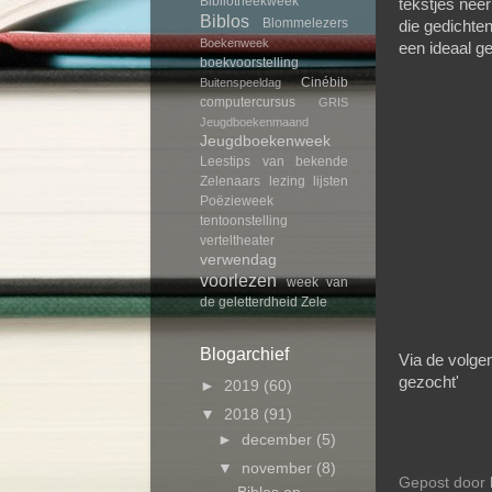
Bibliotheekweek
tekstjes neer
Biblos
Blommelezers
die gedichte
Boekenweek
een ideaal g
boekvoorstelling
Cinébib
Buitenspeeldag
computercursus
GRIS
Jeugdboekenmaand
Jeugdboekenweek
Leestips van bekende
Zelenaars
lezing
lijsten
Poëzieweek
tentoonstelling
verteltheater
verwendag
voorlezen
week van
de geletterdheid
Zele
Blogarchief
Via de volgen
gezocht'
►
2019
(60)
▼
2018
(91)
►
december
(5)
▼
november
(8)
Gepost door