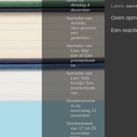
Biblos op
dinsdag 4
Labels:
aanr
december
Geen opme
Aanrader van
Annette :
Vers gezocht,
Een reacti
een
gedichten...
Aanrader van
Lien: Wat
een ei! Een
prentenboek
va...
Aanrader van
Lien: Gek
hondje! Een
prentenboek
van...
Voorleesmome
nt op
woensdag 21
november
Voorleesweek
van 17 tot 25
november