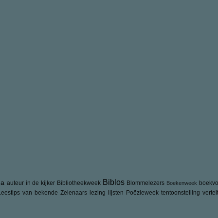
Biblos
ua
auteur in de kijker
Bibliotheekweek
Blommelezers
boekvo
Boekenweek
Leestips van bekende Zelenaars
lezing
lijsten
Poëzieweek
tentoonstelling
vertel