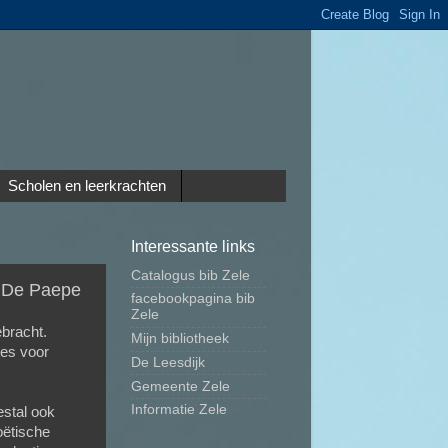
Scholen en leerkrachten
Interessante links
Catalogus bib Zele
n De Paepe
facebookpagina bib
Zele
bracht.
Mijn bibliotheek
jes voor
De Leesdijk
Gemeente Zele
Informatie Zele
estal ook
oëtische