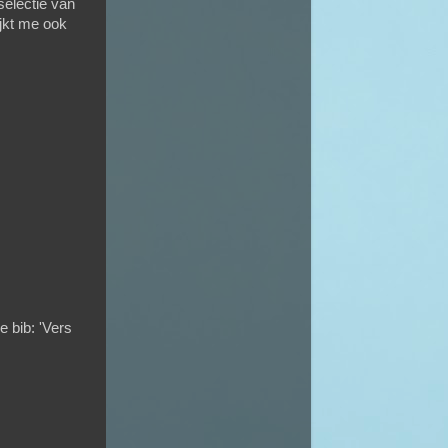
selectie van
ijkt me ook
e bib:
'Vers