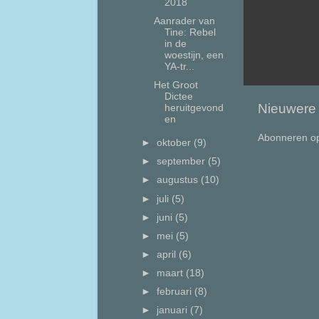
2018
Aanrader van
Tine: Rebel
in de
woestijn, een
YA-tr...
Het Groot
Dictee
Nieuwere 
heruitgevond
en
Abonneren o
►
oktober
(9)
►
september
(5)
►
augustus
(10)
►
juli
(5)
►
juni
(5)
►
mei
(5)
►
april
(6)
►
maart
(18)
►
februari
(8)
►
januari
(7)