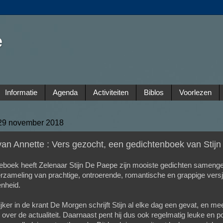
e
Informatie
Agenda
Activiteiten
Biblos
Voorlezen
29 november 2018
an Annette : Vers gezocht, een gedichtenboek van Stij
ieboek heeft Zelenaar Stijn De Paepe zijn mooiste gedichten samenge
erzameling van prachtige, ontroerende, romantische en grappige vers
enheid.
jker in de krant De Morgen schrijft Stijn al elke dag een gevat, en me
 over de actualiteit. Daarnaast pent hij dus ook regelmatig leuke en p