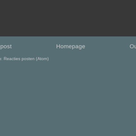
post
Homepage
Ou
p:
Reacties posten (Atom)