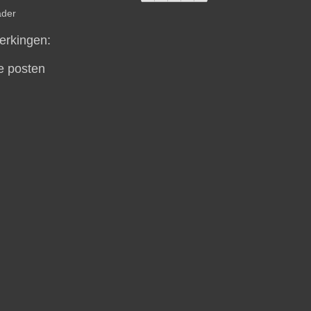
ader
rkingen:
e posten