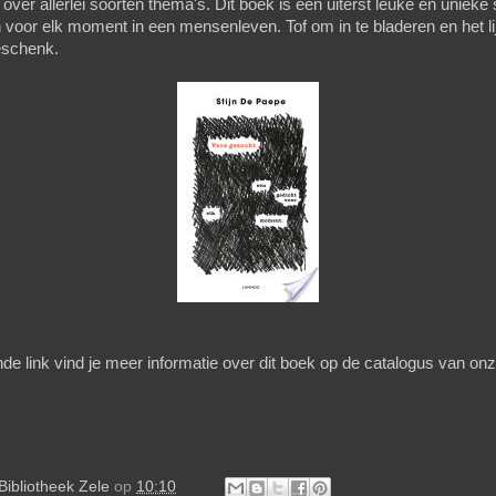
 over allerlei soorten thema's. Dit boek is een uiterst leuke en unieke 
n voor elk moment in een mensenleven. Tof om in te bladeren en het l
eschenk.
de link vind je meer informatie over dit boek op de catalogus van onz
Bibliotheek Zele
op
10:10