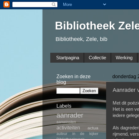
Bibliotheek Zel
Bibliotheek, Zele, bib
Startpagina
Collectie
Werking
Zoeken in deze
donderdag 
blog
Aanrader v
Met dit poëz
Labels
Het is een v
aanrader
iedere geleg
aanwinsten
activiteiten
Als dagrederi
actua
rijmend, vers
auteur in de kijker