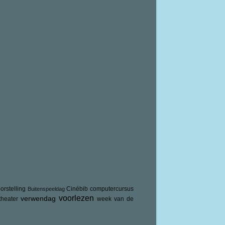
orstelling
Cinébib
computercursus
Buitenspeeldag
voorlezen
verwendag
theater
week van de